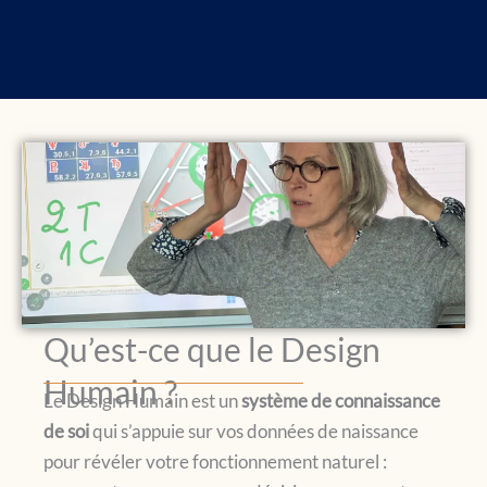
Qu’est-ce que le Design
Humain ?
Le Design Humain est un
système de connaissance
de soi
qui s’appuie sur vos données de naissance
pour révéler votre fonctionnement naturel :