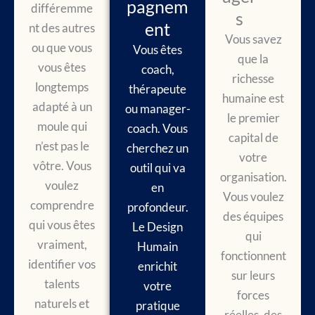
pagnem
différemme
s
ent
nt des autres
Vous savez
ou que vous
Vous êtes
que la
vous êtes
coach,
richesse
longtemps
thérapeute
humaine est
adapté à un
ou manager-
le premier
moule qui
coach. Vous
capital de
n’est pas le
cherchez un
votre
vôtre. Vous
outil qui va
organisation.
voulez
en
Vous voulez
comprendre
profondeur.
des équipes
qui vous êtes
Le Design
qui
vraiment,
Humain
fonctionnent
identifier vos
enrichit
sur leurs
talents
votre
forces
naturels et
pratique
réelles, des