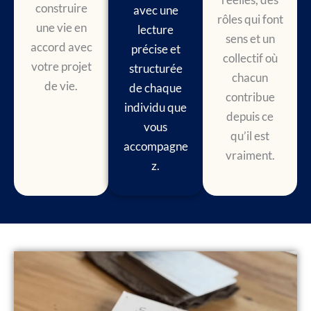
construire
avec une
rôles qui font
une vie en
lecture
sens et un
accord avec
précise et
collectif où
votre projet
structurée
chacun
de vie.
de chaque
contribue
individu que
depuis ce
vous
qu’il est
accompagne
vraiment.
z.