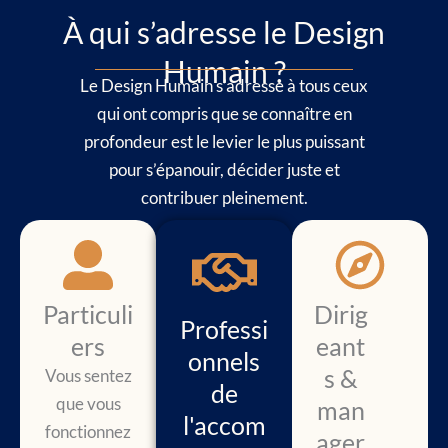
À qui s’adresse le Design
Humain ?
Le Design Humain s’adresse à tous ceux
qui ont compris que se connaître en
profondeur est le levier le plus puissant
pour s’épanouir, décider juste et
contribuer pleinement.
Particuli
Dirig
Professi
ers
eant
onnels
s &
Vous sentez
de
que vous
man
l'accom
fonctionnez
ager