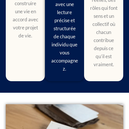
construire
avec une
rôles qui font
une vie en
lecture
sens et un
accord avec
précise et
collectif où
votre projet
structurée
chacun
de vie.
de chaque
contribue
individu que
depuis ce
vous
qu’il est
accompagne
vraiment.
z.