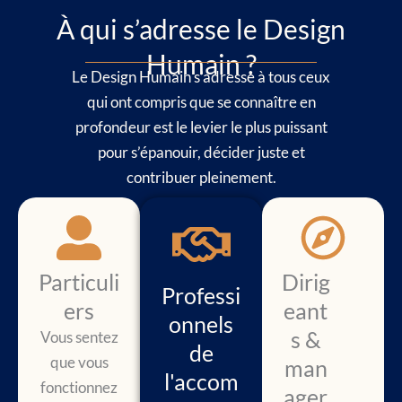
À qui s’adresse le Design
Humain ?
Le Design Humain s’adresse à tous ceux
qui ont compris que se connaître en
profondeur est le levier le plus puissant
pour s’épanouir, décider juste et
contribuer pleinement.
Particuli
Dirig
Professi
ers
eant
onnels
s &
Vous sentez
de
que vous
man
l'accom
fonctionnez
ager