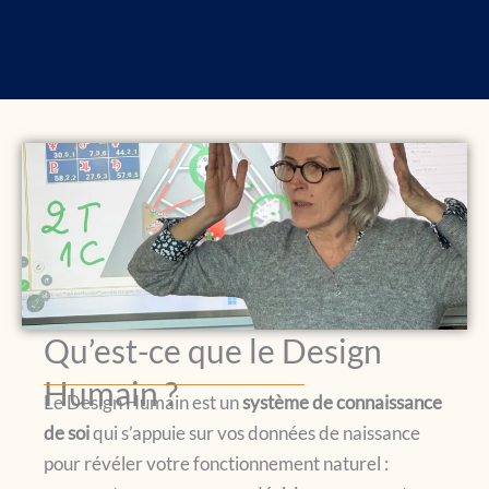
Qu’est-ce que le Design
Humain ?
Le Design Humain est un
système de connaissance
de soi
qui s’appuie sur vos données de naissance
pour révéler votre fonctionnement naturel :