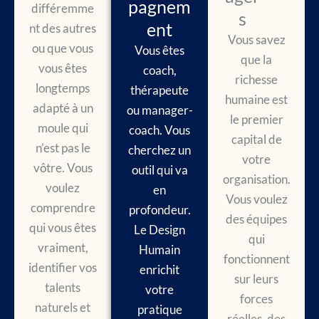
pagnem
différemme
s
ent
nt des autres
Vous savez
ou que vous
Vous êtes
que la
vous êtes
coach,
richesse
longtemps
thérapeute
humaine est
adapté à un
ou manager-
le premier
moule qui
coach. Vous
capital de
n’est pas le
cherchez un
votre
vôtre. Vous
outil qui va
organisation.
voulez
en
Vous voulez
comprendre
profondeur.
des équipes
qui vous êtes
Le Design
qui
vraiment,
Humain
fonctionnent
identifier vos
enrichit
sur leurs
talents
votre
forces
naturels et
pratique
réelles, des