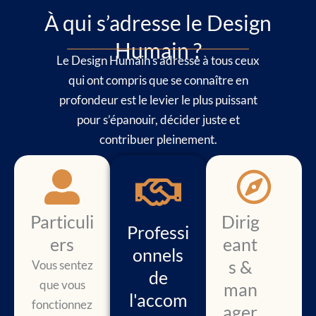
À qui s’adresse le Design
Humain ?
Le Design Humain s’adresse à tous ceux
qui ont compris que se connaître en
profondeur est le levier le plus puissant
pour s’épanouir, décider juste et
contribuer pleinement.
Particuli
Dirig
Professi
ers
eant
onnels
s &
Vous sentez
de
que vous
man
l'accom
fonctionnez
ager