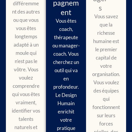
pagnem
différemme
s
ent
nt des autres
Vous savez
ou que vous
Vous êtes
que la
vous êtes
coach,
richesse
longtemps
thérapeute
humaine est
adapté à un
ou manager-
le premier
moule qui
coach. Vous
capital de
n’est pas le
cherchez un
votre
vôtre. Vous
outil qui va
organisation.
voulez
en
Vous voulez
comprendre
profondeur.
des équipes
qui vous êtes
Le Design
qui
vraiment,
Humain
fonctionnent
identifier vos
enrichit
sur leurs
talents
votre
forces
naturels et
pratique
réelles, des