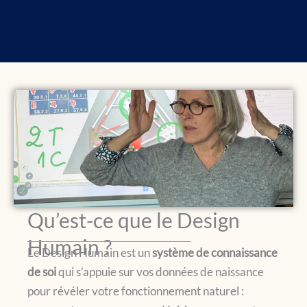
Qu’est-ce que le Design
Humain ?
Le Design Humain est un
système de connaissance
de soi
qui s’appuie sur vos données de naissance
pour révéler votre fonctionnement naturel :