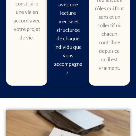
construire
avec une
rôles qui font
une vie en
lecture
sens et un
accord avec
précise et
collectif où
votre projet
structurée
chacun
de vie.
de chaque
contribue
individu que
depuis ce
vous
qu’il est
accompagne
vraiment.
z.